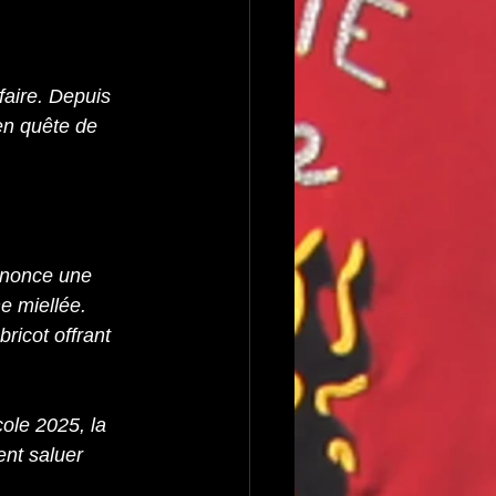
faire. Depuis 
en quête de 
nnonce une 
e miellée.
ricot offrant 
ole 2025, la 
ent saluer 