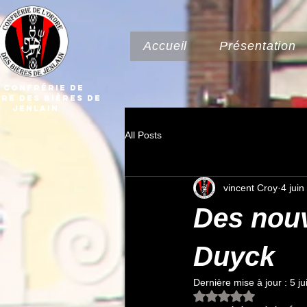
Accueil
Présentation
 Confrérie dE
DRE Des Bières de
Jenlain
All Posts
vincent Croy
4 jui
Des nouv
Duyck
Dernière mise à jour :
5 j
Noté NaN étoiles su