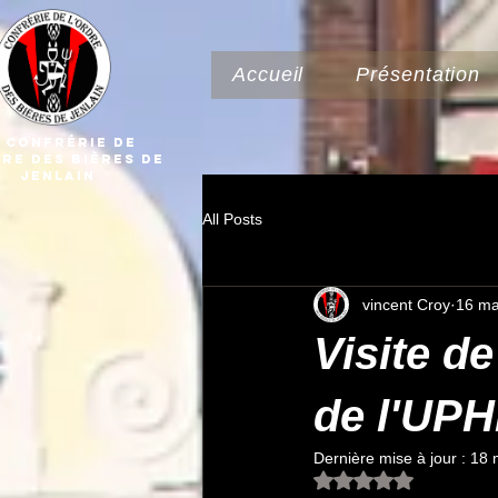
Accueil
Présentation
 Confrérie dE
DRE Des Bières de
Jenlain
All Posts
vincent Croy
16 ma
Visite de
de l'UPH
Dernière mise à jour :
18 
Noté NaN étoiles su