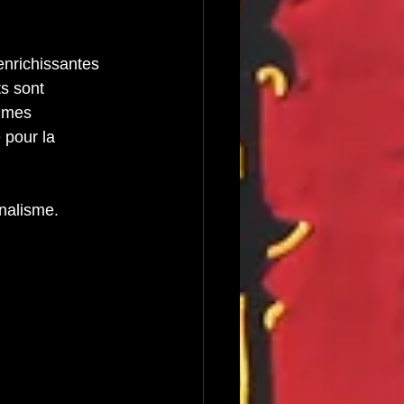
enrichissantes 
ts sont 
mmes 
 pour la 
nalisme.