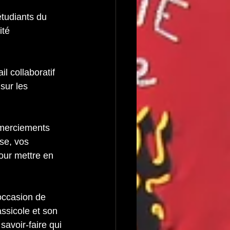
étudiants du 
té 
l collaboratif 
sur les 
emerciements 
se, vos 
our mettre en 
occasion de 
ssicole et son 
avoir-faire qui 