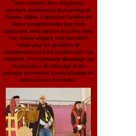
Nous sommes fiers d'organiser
plusieurs événements tout au long de
l'année, dédiés à mettre en lumière les
bières exceptionnelles que nous
concevons avec passion et savoir-faire.
Ces salons uniques sont l'occasion
idéale pour les amateurs et
connaisseurs de bière de découvrir nos
créations, d'en apprendre davantage sur
le processus de brassage et de
partager un moment convivial autour de
notre passion commune !