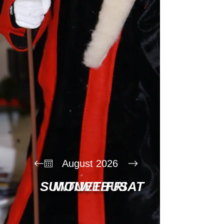
August 2026
SUN
MON
TUE
WED
THU
FRI
SAT