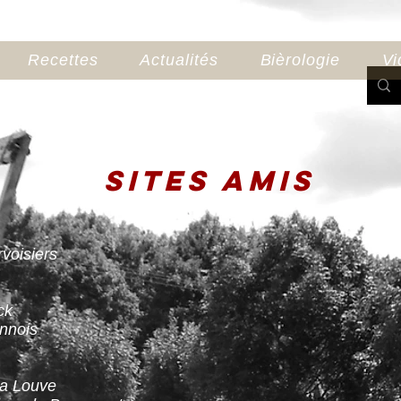
Recettes
Actualités
Bièrologie
Vi
SITES AMIS
voisiers
ck
ennois
la Louve