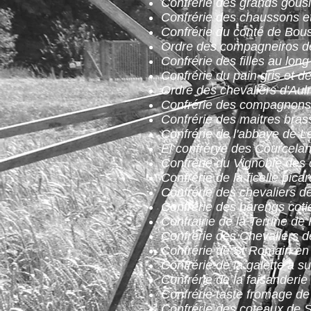
Confrérie des grands gous
Confrérie des chaussons et
Confrérie du conté de Bou
Ordre des compagneiros d
Confrérie des filles au long
Confrérie du pain gris et de
Ordre des chevaliers d'Aul
Confrérie des compagnons 
Confrérie des maitres brass
Confrérie de l'abbaye de Le
El confrérye des Courcelan
Confrérie du Vignoble des 
Confrérie de la ficelle pica
Confrérie des chevaliers de 
Confrérie des harengs coti
Confrairie de la Terrine de
Confrérie des Chevaliers d
Confrérie de St Romain en
Confrérie de la galette a s
Confrérie de la faisanderie
Confrérie taste fromage d
Confrérie des coteaux de 