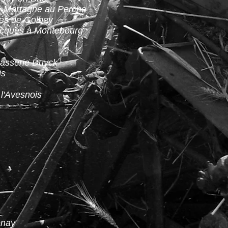
de Mortagne au Perche
pés de Golbey
acques à Montebourg
asserie Duyck
is
 l'Avesnois
enay