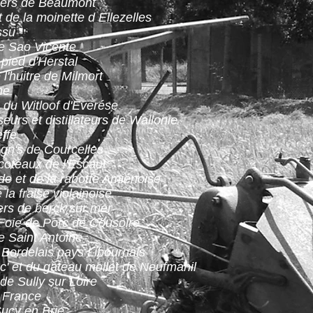
iers de Beaumont
 de la moinette d Ellezelles
ssu
e Sao Vicente
 pied d'Herstal
 l'huitre de Milmort
ne
du Witloof d'Everése
eurs et distillateurs de Wallonie
ffe
gn's de Courcelles
coteaux de l'Escaut
rde et de la rabotte Amiénoise
la fraise violainoise
ers de berck sur mer
 Foie de Porc de Cousolre
e Saint Antoine
 Bordelais pays Libournais
uc' et du gateau mollet de Neufmanil
 de Sully sur Loire
e France
Sucy en Brie