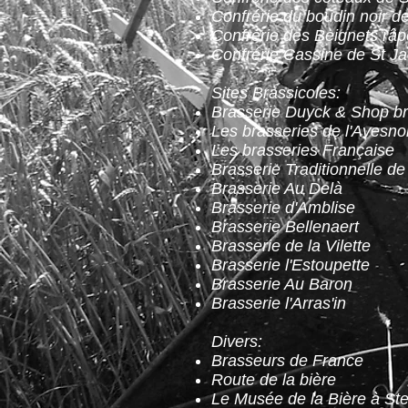
Confrérie du boudin noir 
Confrérie des Beignets râ
Confrérie Cassine de St J
Sites Brassicoles:
Brasserie Duyck
&
Shop br
Les brasseries de l'Avesno
Les brasseries Française
Brasserie Traditionnelle de
Brasserie Au Delà
Brasserie d'Amblise
Brasserie Bellenaert
Brasserie de la Vilette
Brasserie l'Estoupette
Brasserie Au Baron
Brasserie l'Arras'in
Divers:
Brasseurs de France
Route de la bière
Le Musée de la Bière à St