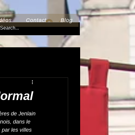
déos
Contact
Blog
Se connecter
Mormal
ères de Jenlain 
ois, dans le 
ar les villes 