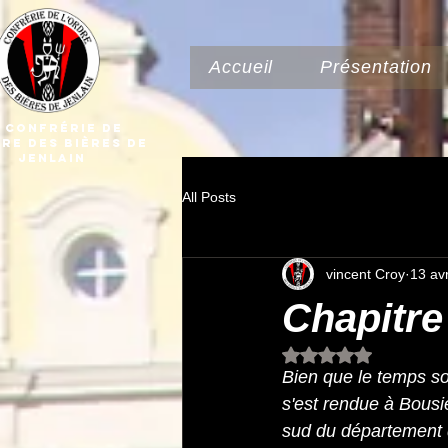
Accueil
Présentation
 Confrérie dE
DRE Des Bières de
Jenlain
All Posts
vincent Croy
13 av
Chapitre
Noté NaN étoiles su
Bien que le temps soi
s'est rendue à Bousi
sud du département d