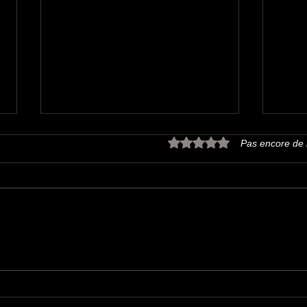
Noté 0 étoile sur 5.
Pas encore de 
Christmas Beer 2025
Reto
pass
avec
des 