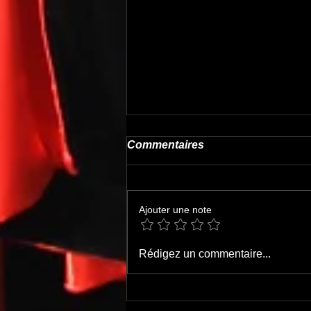
Commentaires
Ajouter une note
Vœux de la Confrérie de
Rédigez un commentaire...
l'Ordre des Bières de
Jenlain