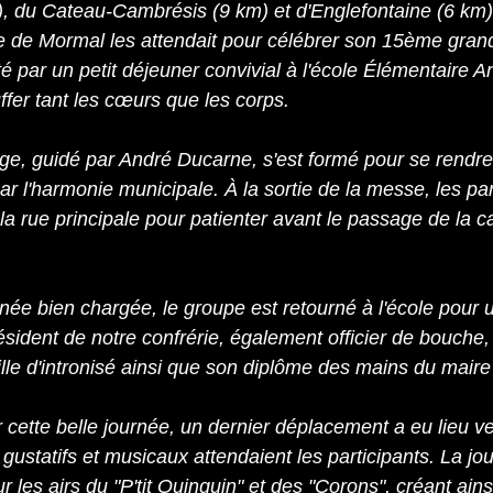
, du Cateau-Cambrésis (9 km) et d'Englefontaine (6 km),
se de Mormal les attendait pour célébrer son 15ème grand
 par un petit déjeuner convivial à l'école Élémentaire A
ffer tant les cœurs que les corps.
ège, guidé par André Ducarne, s'est formé pour se rendre 
ar l'harmonie municipale. À la sortie de la messe, les par
a rue principale pour patienter avant le passage de la ca
inée bien chargée, le groupe est retourné à l'école pour
résident de notre confrérie, également officier de bouche,
lle d'intronisé ainsi que son diplôme des mains du mair
 cette belle journée, un dernier déplacement a eu lieu ve
s gustatifs et musicaux attendaient les participants. La jou
 les airs du "P'tit Quinquin" et des "Corons", créant ains