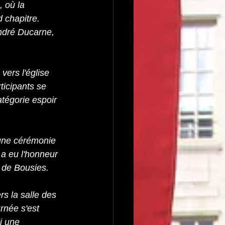
 où la 
 chapitre. 
ndré Ducarne, 
vers l'église 
ticipants se 
tégorie espoir 
 une cérémonie 
 a eu l'honneur 
e de Bousies.
rs la salle des 
rnée s'est 
i une 